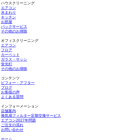
ハウスクリーニング
エアコン
水まわり
キッチン
お部屋
パックサービス
その他のお掃除
オフィスクリーニング
エアコン
フロア
カーペット
ガラス・サッシ
蛍光灯
その他のお掃除
コンテンツ
ビフォー・アフター
ブログ
お客様の声
よくある質問
インフォーメーション
店舗案内
換気扇フィルター定期交換サービス
エアコン2027年問題
ご注文の流れ
お問い合わせ
ホーム