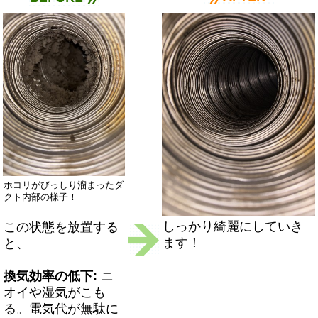
ホコリがびっしり溜まったダ
クト内部の様子！
しっかり綺麗にしていき
この状態を放置する
ます！
と、
換気効率の低下:
ニ
オイや湿気がこも
る。電気代が無駄に