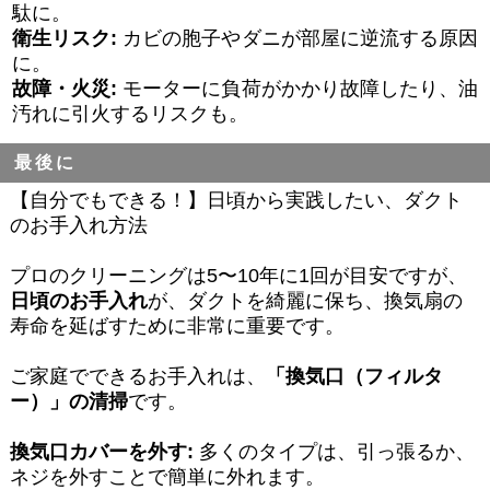
駄に。
衛生リスク:
カビの胞子やダニが部屋に逆流する原因
に。
故障・火災:
モーターに負荷がかかり故障したり、油
汚れに引火するリスクも。
最後に
【自分でもできる！】日頃から実践したい、ダクト
のお手入れ方法
プロのクリーニングは5〜10年に1回が目安ですが、
日頃のお手入れ
が、ダクトを綺麗に保ち、換気扇の
寿命を延ばすために非常に重要です。
ご家庭でできるお手入れは、
「換気口（フィルタ
ー）」の清掃
です。
換気口カバーを外す:
多くのタイプは、引っ張るか、
ネジを外すことで簡単に外れます。