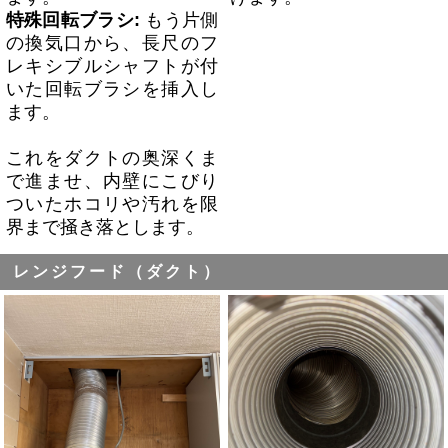
特殊回転ブラシ:
もう片側
の換気口から、長尺のフ
レキシブルシャフトが付
いた回転ブラシを挿入し
ます。
これをダクトの奥深くま
で進ませ、内壁にこびり
ついたホコリや汚れを限
界まで掻き落とします。
レンジフード（ダクト）