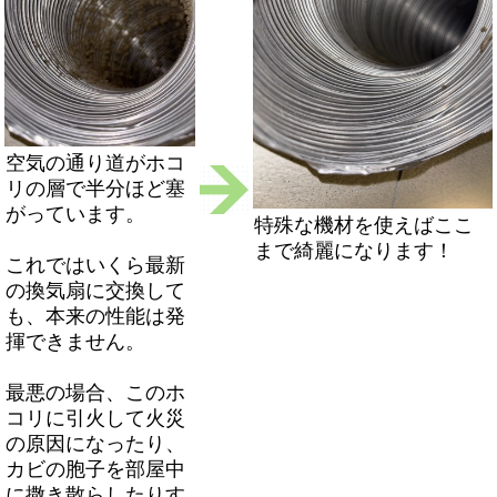
空気の通り道がホコ
リの層で半分ほど塞
がっています。
特殊な機材を使えばここ
まで綺麗になります！
これではいくら最新
の換気扇に交換して
も、本来の性能は発
揮できません。
最悪の場合、このホ
コリに引火して火災
の原因になったり、
カビの胞子を部屋中
に撒き散らしたりす