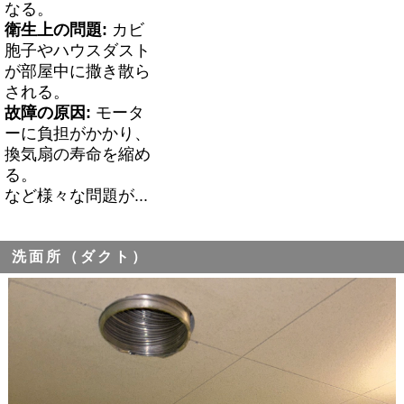
なる。
衛生上の問題:
カビ
胞子やハウスダスト
が部屋中に撒き散ら
される。
故障の原因:
モータ
ーに負担がかかり、
換気扇の寿命を縮め
る。
など様々な問題が...
洗面所（ダクト）