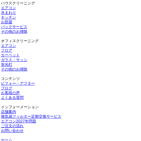
ハウスクリーニング
エアコン
水まわり
キッチン
お部屋
パックサービス
その他のお掃除
オフィスクリーニング
エアコン
フロア
カーペット
ガラス・サッシ
蛍光灯
その他のお掃除
コンテンツ
ビフォー・アフター
ブログ
お客様の声
よくある質問
インフォーメーション
店舗案内
換気扇フィルター定期交換サービス
エアコン2027年問題
ご注文の流れ
お問い合わせ
ホーム