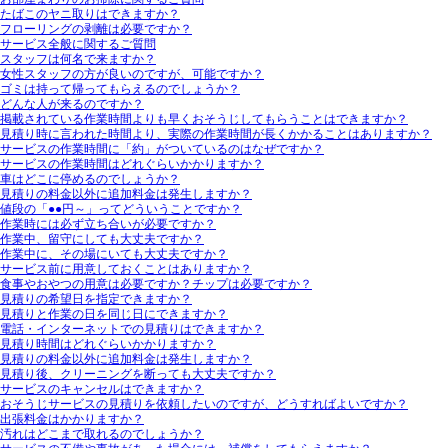
たばこのヤニ取りはできますか？
フローリングの剥離は必要ですか？
サービス全般に関するご質問
スタッフは何名で来ますか？
女性スタッフの方が良いのですが、可能ですか？
ゴミは持って帰ってもらえるのでしょうか？
どんな人が来るのですか？
掲載されている作業時間よりも早くおそうじしてもらうことはできますか？
見積り時に言われた時間より、実際の作業時間が長くかかることはありますか？
サービスの作業時間に「約」がついているのはなぜですか？
サービスの作業時間はどれぐらいかかりますか？
車はどこに停めるのでしょうか？
見積りの料金以外に追加料金は発生しますか？
値段の「●●円～」ってどういうことですか？
作業時には必ず立ち合いが必要ですか？
作業中、留守にしても大丈夫ですか？
作業中に、その場にいても大丈夫ですか？
サービス前に用意しておくことはありますか？
食事やおやつの用意は必要ですか？チップは必要ですか？
見積りの希望日を指定できますか？
見積りと作業の日を同じ日にできますか？
電話・インターネットでの見積りはできますか？
見積り時間はどれぐらいかかりますか？
見積りの料金以外に追加料金は発生しますか？
見積り後、クリーニングを断っても大丈夫ですか？
サービスのキャンセルはできますか？
おそうじサービスの見積りを依頼したいのですが、どうすればよいですか？
出張料金はかかりますか？
汚れはどこまで取れるのでしょうか？