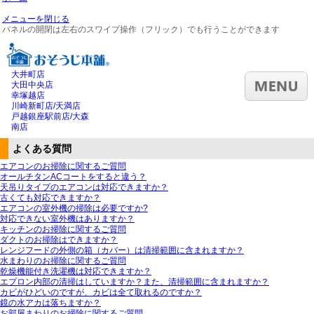
メニューを閉じる
パネルの開閉は左右のスワイプ操作（フリック）でも行うことができます
大井町店
大田中央店
幸塚越店
川崎新町店/天満店
戸越銀座駅前店/大森
南店
よくある質問
エアコンのお掃除に関するご質問
オールチタンACコートをすると違う？
天吊りタイプのエアコンは対応できますか？
古くても対応できますか？
エアコンの室外機の掃除は必要ですか?
対応できない室外機はありますか？
キッチンのお掃除に関するご質問
ダクトのお掃除はできますか？
レンジフードの外側の箱（カバー）は清掃範囲に含まれますか？
水まわりのお掃除に関するご質問
乾燥機能付き洗濯機は対応できますか？
エプロン内部の清掃はしていますか？また、清掃範囲に含まれますか？
カビがひどいのですが、カビは全て取れるのですか？
鏡の水アカは落ちますか？
お部屋まわりのお掃除に関するご質問