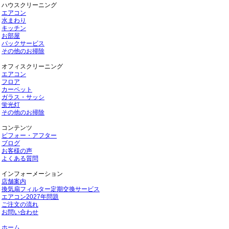
ハウスクリーニング
エアコン
水まわり
キッチン
お部屋
パックサービス
その他のお掃除
オフィスクリーニング
エアコン
フロア
カーペット
ガラス・サッシ
蛍光灯
その他のお掃除
コンテンツ
ビフォー・アフター
ブログ
お客様の声
よくある質問
インフォーメーション
店舗案内
換気扇フィルター定期交換サービス
エアコン2027年問題
ご注文の流れ
お問い合わせ
ホーム