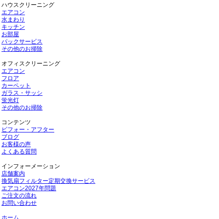
ハウスクリーニング
エアコン
水まわり
キッチン
お部屋
パックサービス
その他のお掃除
オフィスクリーニング
エアコン
フロア
カーペット
ガラス・サッシ
蛍光灯
その他のお掃除
コンテンツ
ビフォー・アフター
ブログ
お客様の声
よくある質問
インフォーメーション
店舗案内
換気扇フィルター定期交換サービス
エアコン2027年問題
ご注文の流れ
お問い合わせ
ホーム