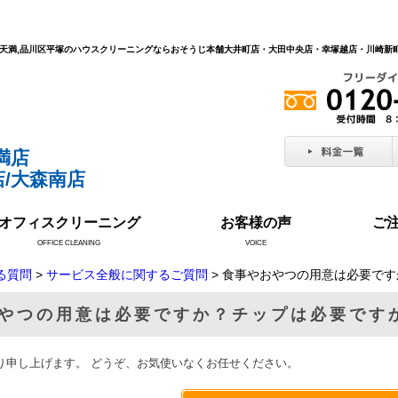
北区天満,品川区平塚のハウスクリーニングならおそうじ本舗大井町店・大田中央店・幸塚越店・川崎
満店
/大森南店
オフィスクリーニング
お客様の声
ご
OFFICE CLEANING
VOICE
る質問
>
サービス全般に関するご質問
> 食事やおやつの用意は必要で
やつの用意は必要ですか？チップは必要です
り申し上げます。 どうぞ、お気使いなくお任せください。