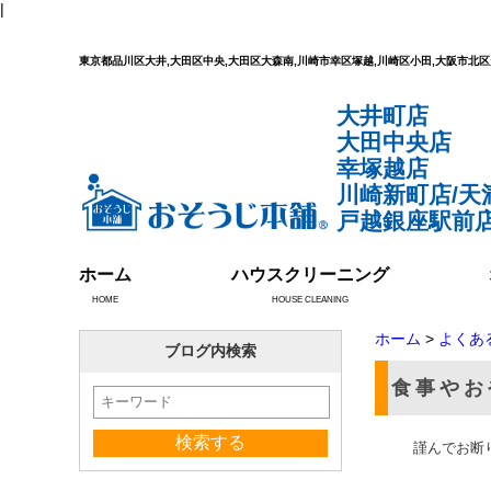
|
東京都品川区大井,大田区中央,大田区大森南,川崎市幸区塚越,川崎区小田,大阪市
大井町店
大田中央店
幸塚越店
川崎新町店/天
戸越銀座駅前店
ホーム
ハウスクリーニング
HOME
HOUSE CLEANING
ホーム
>
よくあ
ブログ内検索
食事やお
謹んでお断