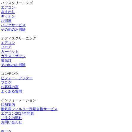
ハウスクリーニング
エアコン
水まわり
キッチン
お部屋
パックサービス
その他のお掃除
オフィスクリーニング
エアコン
フロア
カーペット
ガラス・サッシ
蛍光灯
その他のお掃除
コンテンツ
ビフォー・アフター
ブログ
お客様の声
よくある質問
インフォーメーション
店舗案内
換気扇フィルター定期交換サービス
エアコン2027年問題
ご注文の流れ
お問い合わせ
ホーム