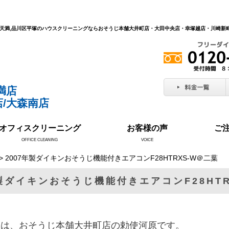
北区天満,品川区平塚のハウスクリーニングならおそうじ本舗大井町店・大田中央店・幸塚越店・川崎
満店
/大森南店
オフィスクリーニング
お客様の声
ご
OFFICE CLEANING
VOICE
> 2007年製ダイキンおそうじ機能付きエアコンF28HTRXS-W＠二葉
年製ダイキンおそうじ機能付きエアコンF28HTR
ちは、おそうじ本舗大井町店の勅使河原です。