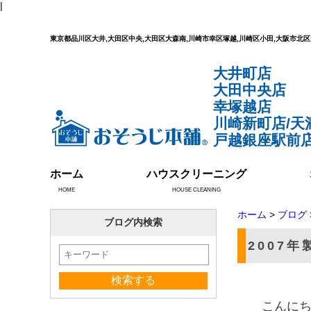
|
東京都品川区大井,大田区中央,大田区大森南,川崎市幸区塚越,川崎区小田,大阪市
大井町店
大田中央店
幸塚越店
川崎新町店/天
戸越銀座駅前店
ホーム
ハウスクリーニング
HOME
HOUSE CLEANING
ホーム
>
ブログ
ブログ内検索
2007
こんに