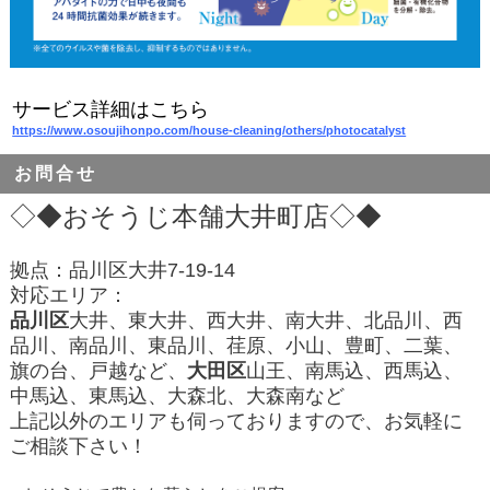
サービス詳細はこちら
https://www.osoujihonpo.com/house-cleaning/others/photocatalyst
お問合せ
◇◆
おそうじ本舗大井町店
◇◆
拠点：品川区大井7-19-14
対応エリア：
品川区
大井、東大井、西大井、南大井、北品川、西
品川、南品川、東品川、荏原、小山、豊町、二葉、
旗の台、戸越など、
大田区
山王、南馬込、西馬込、
中馬込、東馬込、大森北、大森南など
上記以外のエリアも伺っておりますので、お気軽に
ご相談下さい！