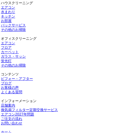
ハウスクリーニング
エアコン
水まわり
キッチン
お部屋
パックサービス
その他のお掃除
オフィスクリーニング
エアコン
フロア
カーペット
ガラス・サッシ
蛍光灯
その他のお掃除
コンテンツ
ビフォー・アフター
ブログ
お客様の声
よくある質問
インフォーメーション
店舗案内
換気扇フィルター定期交換サービス
エアコン2027年問題
ご注文の流れ
お問い合わせ
ホーム