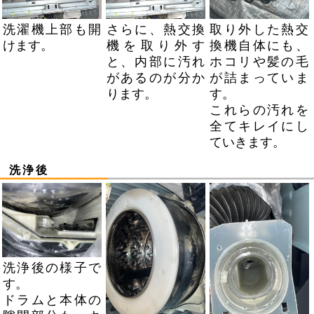
洗濯機上部も開
さらに、熱交換
取り外した熱交
けます。
機を取り外す
換機自体にも、
と、内部に汚れ
ホコリや髪の毛
があるのが分か
が詰まっていま
ります。
す。
これらの汚れを
全てキレイにし
ていきます。
洗浄後
洗浄後の様子で
す。
ドラムと本体の