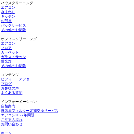
ハウスクリーニング
エアコン
水まわり
キッチン
お部屋
パックサービス
その他のお掃除
オフィスクリーニング
エアコン
フロア
カーペット
ガラス・サッシ
蛍光灯
その他のお掃除
コンテンツ
ビフォー・アフター
ブログ
お客様の声
よくある質問
インフォーメーション
店舗案内
換気扇フィルター定期交換サービス
エアコン2027年問題
ご注文の流れ
お問い合わせ
ホーム