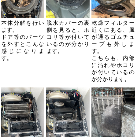
本体分解を行い
脱水カバーの裏
乾燥フィルター
ます。
側を見ると、ホ
近くにある、風
ドア等のパーツ
コリ等が付いて
が通るゴムチュ
を外すとこんな
いるのが分かり
ーブも外しま
感じになりま
ます。
す。
す。
こちらも、内部
に汚れやホコリ
が付いているの
が分かります。