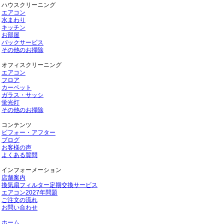
ハウスクリーニング
エアコン
水まわり
キッチン
お部屋
パックサービス
その他のお掃除
オフィスクリーニング
エアコン
フロア
カーペット
ガラス・サッシ
蛍光灯
その他のお掃除
コンテンツ
ビフォー・アフター
ブログ
お客様の声
よくある質問
インフォーメーション
店舗案内
換気扇フィルター定期交換サービス
エアコン2027年問題
ご注文の流れ
お問い合わせ
ホーム