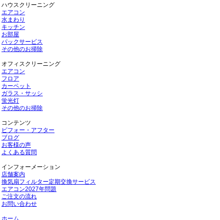
ハウスクリーニング
エアコン
水まわり
キッチン
お部屋
パックサービス
その他のお掃除
オフィスクリーニング
エアコン
フロア
カーペット
ガラス・サッシ
蛍光灯
その他のお掃除
コンテンツ
ビフォー・アフター
ブログ
お客様の声
よくある質問
インフォーメーション
店舗案内
換気扇フィルター定期交換サービス
エアコン2027年問題
ご注文の流れ
お問い合わせ
ホーム