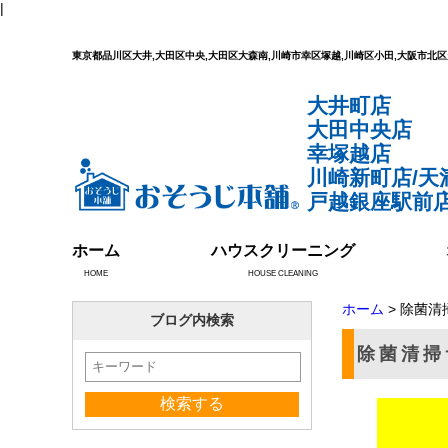
|
東京都品川区大井,大田区中央,大田区大森南,川崎市幸区塚越,川崎区小田,大阪市
大井町店
大田中央店
幸塚越店
川崎新町店/天
戸越銀座駅前店
ホーム
ハウスクリーニング
HOME
HOUSE CLEANING
ホーム
> 除菌清
ブログ内検索
除菌清掃