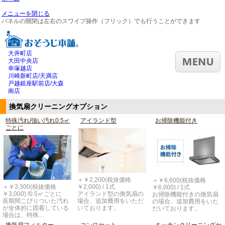
メニューを閉じる
パネルの開閉は左右のスワイプ操作（フリック）でも行うことができます
大井町店
大田中央店
幸塚越店
川崎新町店/天満店
戸越銀座駅前店/大森
南店
換気扇クリーニングオプション
特殊汚れ/強い汚れ0.5㎡
アイランド型
お掃除機能付き
ごとに
＋￥2,200(税抜価格
＋￥6,600(税抜価格
＋￥3,300(税抜価格
￥2,000) / 1式
￥6,000) / 1式
￥3,000) /0.5㎡ごとに
アイランド型の換気扇の
お掃除機能付きの換気扇
長期間こびりついた汚れ
場合、追加費用をいただ
の場合、追加費用をいた
が全体的に固着している
いております。
だいております。
場合は、特殊…