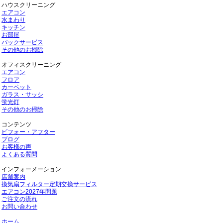
ハウスクリーニング
エアコン
水まわり
キッチン
お部屋
パックサービス
その他のお掃除
オフィスクリーニング
エアコン
フロア
カーペット
ガラス・サッシ
蛍光灯
その他のお掃除
コンテンツ
ビフォー・アフター
ブログ
お客様の声
よくある質問
インフォーメーション
店舗案内
換気扇フィルター定期交換サービス
エアコン2027年問題
ご注文の流れ
お問い合わせ
ホーム