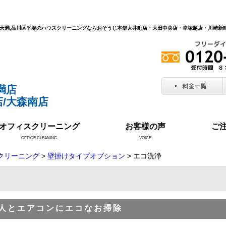
北区天満,品川区平塚のハウスクリーニングならおそうじ本舗大井町店・大田中央店・幸塚越店・川崎
満店
/大森南店
オフィスクリーニング
お客様の声
ご
OFFICE CLEANING
VOICE
クリーニング
>
壁掛けタイプオプション
> エコ洗浄
人とエアコンにエコなお掃除