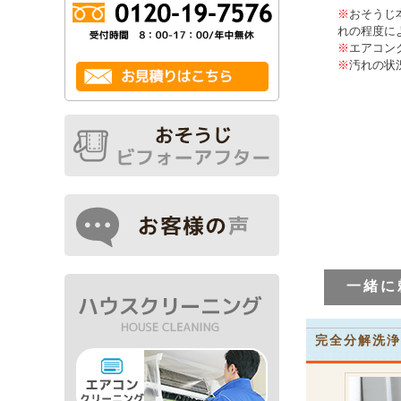
※
おそうじ
れの程度に
※
エアコン
※
汚れの状
一緒に
完全分解洗浄