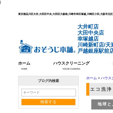
|
東京都品川区大井,大田区中央,大田区大森南,川崎市幸区塚越,川崎区小田,大阪市
大井町店
大田中央店
幸塚越店
川崎新町店/天
戸越銀座駅前店
ホーム
ハウスクリーニング
HOME
HOUSE CLEANING
ホーム
>
ハウス
ブログ内検索
エコ洗浄
地球と