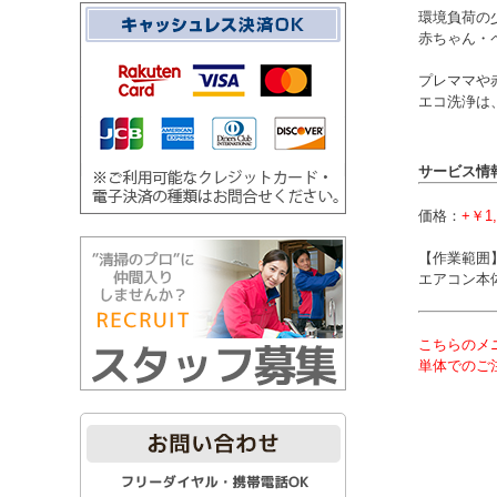
環境負荷の
赤ちゃん・
プレママや
エコ洗浄は
サービス情
価格：
+￥1,
【作業範囲
エアコン本
こちらのメ
単体でのご