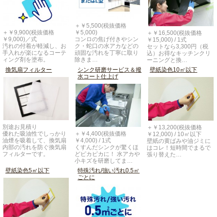
＋￥5,500(税抜価格
＋￥9,900(税抜価格
￥5,000)
＋￥16,500(税抜価格
￥9,000)／式
コンロの焦げ付きやシン
￥15,000) / 1式
汚れの付着が軽減し、お
ク・蛇口の水アカなどの
セットなら3,300円（税
手入れが楽になるコーテ
頑固な汚れを丁寧に取り
込）お得なキッチンクリ
ィング剤を塗布。
除きま…
ーニングと換…
換気扇フィルター
シンク研磨サービス＆撥
壁紙染色10㎡以下
水コート仕上げ
別途お見積り
＋￥13,200(税抜価格
優れた吸油性でしっかり
＋￥4,400(税抜価格
￥12,000) / 10㎡以下
油煙を吸着して、換気扇
￥4,000) / 1式
壁紙の黄ばみや油ジミに
内部の汚れを防ぐ換気扇
くすんだシンクが驚くほ
はコレ！短時間でまるで
フィルターです。
どピカピカに！ 水アカや
張り替えた…
小キズを研磨してま…
壁紙染色5㎡以下
特殊汚れ/強い汚れ0.5㎡
ごとに