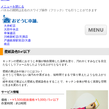
メニューを閉じる
パネルの開閉は左右のスワイプ操作（フリック）でも行うことができます
大井町店
大田中央店
幸塚越店
川崎新町店/天満店
戸越銀座駅前店/大森
南店
壁紙染色5㎡以下
キッチンの壁紙におそうじ本舗が独自開発した染料を塗り、汚れやくすみなどを目立
たなくしリフォームをしたような仕上がりとなります。
壁紙の黄ばみや油ジミにはコレ！
おそうじで取れない油汚れや黒ずみを、短時間でまるで張り替えたような仕上がり
に。
経年劣化で黄ばんだ壁紙も壁紙染色をすることで、キッチン全体が明るく清潔な空間
に生まれ変わります。
サービス情報
価格：
+￥5,500(税抜価格￥5,000) / 5㎡以下
作業時間：約1時間