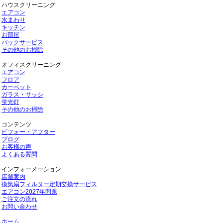
ハウスクリーニング
エアコン
水まわり
キッチン
お部屋
パックサービス
その他のお掃除
オフィスクリーニング
エアコン
フロア
カーペット
ガラス・サッシ
蛍光灯
その他のお掃除
コンテンツ
ビフォー・アフター
ブログ
お客様の声
よくある質問
インフォーメーション
店舗案内
換気扇フィルター定期交換サービス
エアコン2027年問題
ご注文の流れ
お問い合わせ
ホーム