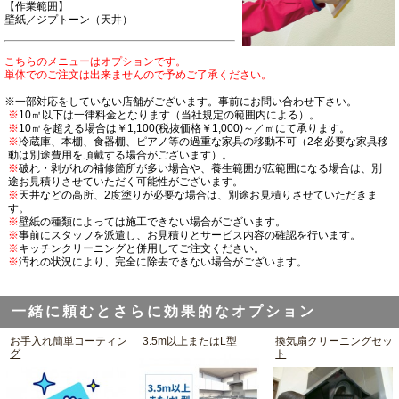
【作業範囲】
壁紙／ジプトーン（天井）
こちらのメニューはオプションです。
単体でのご注文は出来ませんので予めご了承ください。
※一部対応をしていない店舗がございます。事前にお問い合わせ下さい。
※
10㎡以下は一律料金となります（当社規定の範囲内による）。
※
10㎡を超える場合は￥1,100(税抜価格￥1,000)～／㎡にて承ります。
※
冷蔵庫、本棚、食器棚、ピアノ等の過重な家具の移動不可（2名必要な家具移
動は別途費用を頂戴する場合がございます）。
※
破れ・剥がれの補修箇所が多い場合や、養生範囲が広範囲になる場合は、別
途お見積りさせていただく可能性がございます。
※
天井などの高所、2度塗りが必要な場合は、別途お見積りさせていただきま
す。
※
壁紙の種類によっては施工できない場合がございます。
※
事前にスタッフを派遣し、お見積りとサービス内容の確認を行います。
※
キッチンクリーニングと併用してご注文ください。
※
汚れの状況により、完全に除去できない場合がございます。
一緒に頼むとさらに効果的なオプション
お手入れ簡単コーティン
3.5m以上またはL型
換気扇クリーニングセッ
グ
ト