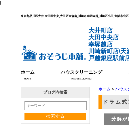
|
東京都品川区大井,大田区中央,大田区大森南,川崎市幸区塚越,川崎区小田,大阪市
大井町店
大田中央店
幸塚越店
川崎新町店/天
戸越銀座駅前店
ホーム
ハウスクリーニング
HOME
HOUSE CLEANING
ホーム
>
ハウス
ブログ内検索
ドラム式
分解が