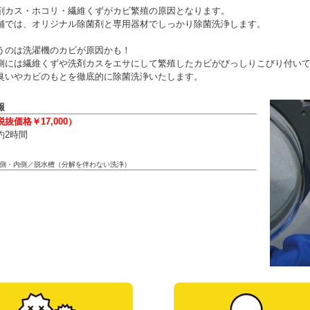
剤カス・ホコリ・繊維くずがカビ繁殖の原因となります。
舗では、オリジナル除菌剤と専用器材でしっかり除菌洗浄します。
うのは洗濯機のカビが原因かも！
側には繊維くずや洗剤カスをエサにして繁殖したカビがびっしりこびり付い
臭いやカビのもとを徹底的に除菌洗浄いたします。
報
（税抜価格￥17,000）
約2時間
】
側・内側／脱水槽（分解を伴わない洗浄）