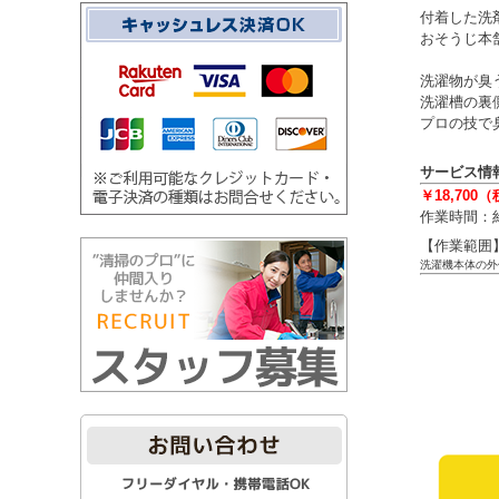
付着した洗
おそうじ本
洗濯物が臭
洗濯槽の裏
プロの技で
サービス情
￥18,700
作業時間：
【作業範囲
洗濯機本体の外