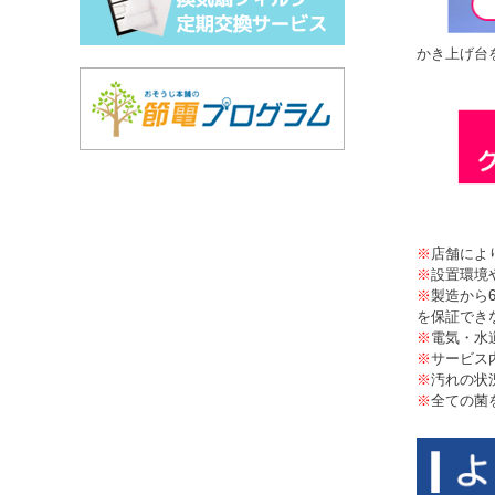
かき上げ台
※
店舗によ
※
設置環境
※
製造から
を保証でき
※
電気・水
※
サービス
※
汚れの状
※
全ての菌