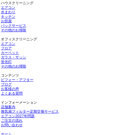
ハウスクリーニング
エアコン
水まわり
キッチン
お部屋
パックサービス
その他のお掃除
オフィスクリーニング
エアコン
フロア
カーペット
ガラス・サッシ
蛍光灯
その他のお掃除
コンテンツ
ビフォー・アフター
ブログ
お客様の声
よくある質問
インフォーメーション
店舗案内
換気扇フィルター定期交換サービス
エアコン2027年問題
ご注文の流れ
お問い合わせ
ホーム