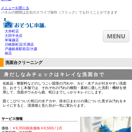
メニューを閉じる
パネルの開閉は左右のスワイプ操作（フリック）でも行うことができます
大井町店
大田中央店
幸塚越店
川崎新町店/天満店
戸越銀座駅前店/大森
南店
洗面台クリーニング
身だしなみチェックはキレイな洗面台で
化粧品・整髪料などのしつこい固形の汚れや、カビ・水アカが付きやすい洗面
台。おそうじ本舗では、それぞれの汚れの種類・素材に適した洗剤・機材を使
用して、洗面ボウルから鏡、蛇口までしっかりキレイにします。
固くこびりついた蛇口の水アカや、排水口まわりの溝についた黒ずみ汚れをキ
レイにすると、清潔感と見た目が一気に変わります。
サービス情報
価格：
￥9,350(税抜価格￥8,500) / 1式