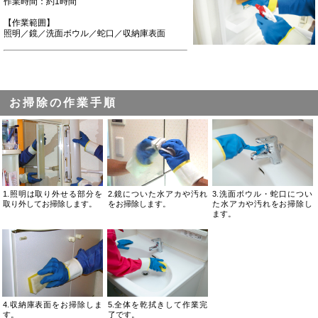
作業時間：約1時間
【作業範囲】
照明／鏡／洗面ボウル／蛇口／収納庫表面
お掃除の作業手順
1.照明は取り外せる部分を
2.鏡についた水アカや汚れ
3.洗面ボウル・蛇口につい
取り外してお掃除します。
をお掃除します。
た水アカや汚れをお掃除し
ます。
4.収納庫表面をお掃除しま
5.全体を乾拭きして作業完
す。
了です。