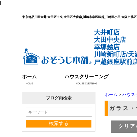
|
東京都品川区大井,大田区中央,大田区大森南,川崎市幸区塚越,川崎区小田,大阪市
大井町店
大田中央店
幸塚越店
川崎新町店/天
戸越銀座駅前店
ホーム
ハウスクリーニング
HOME
HOUSE CLEANING
ホーム
>
ハウス
ブログ内検索
ガラス・
クリア