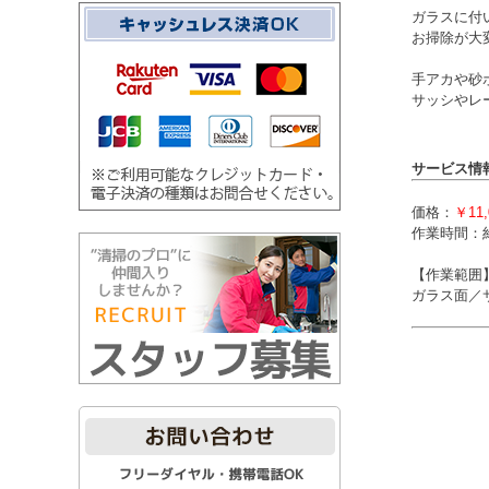
ガラスに付
お掃除が大
手アカや砂
サッシやレ
サービス情
価格：
￥11
作業時間：
【作業範囲
ガラス面／