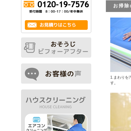
お掃除
1.まわり
す。