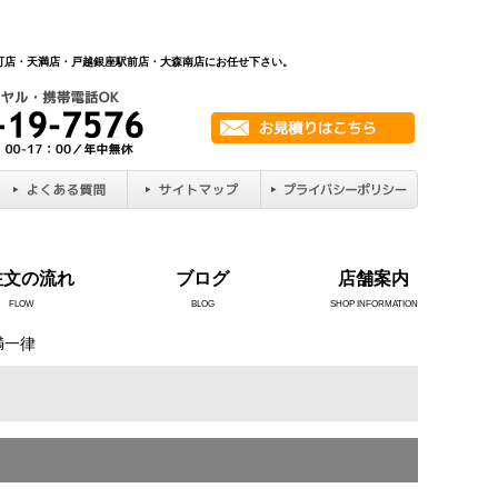
新町店・天満店・戸越銀座駅前店・大森南店にお任せ下さい。
注文の流れ
ブログ
店舗案内
FLOW
BLOG
SHOP INFORMATION
満一律