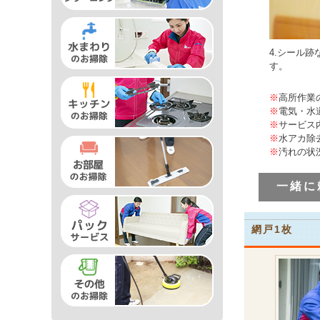
4.シール
す。
※
高所作業
※
電気・水
※
サービス
※
水アカ除
※
汚れの状
一緒に
網戸1枚