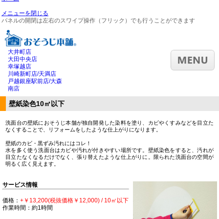
メニューを閉じる
パネルの開閉は左右のスワイプ操作（フリック）でも行うことができます
大井町店
大田中央店
幸塚越店
川崎新町店/天満店
戸越銀座駅前店/大森
南店
壁紙染色10㎡以下
洗面台の壁紙におそうじ本舗が独自開発した染料を塗り、カビやくすみなどを目立た
なくすることで、リフォームをしたような仕上がりになります。
壁紙のカビ・黒ずみ汚れにはコレ！
水を多く使う洗面台はカビや汚れが付きやすい場所です。壁紙染色をすると、汚れが
目立たなくなるだけでなく、張り替えたような仕上がりに。限られた洗面台の空間が
明るく広く見えます。
サービス情報
価格：
+￥13,200(税抜価格￥12,000) / 10㎡以下
作業時間：約1時間