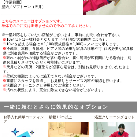
【作業範囲】
壁紙／ジプトーン（天井）
こちらのメニューはオプションです。
単体でのご注文は出来ませんので予めご了承ください。
※一部対応をしていない店舗がございます。事前にお問い合わせ下さい。
※
10㎡以下は一律料金となります（当社規定の範囲内による）。
※
10㎡を超える場合は￥1,100(税抜価格￥1,000)～／㎡にて承ります。
※
冷蔵庫、本棚、食器棚、ピアノ等の過重な家具の移動不可（2名必要な家具移
動は別途費用を頂戴する場合がございます）。
※
破れ・剥がれの補修箇所が多い場合や、養生範囲が広範囲になる場合は、別
途お見積りさせていただく可能性がございます。
※
天井などの高所、2度塗りが必要な場合は、別途お見積りさせていただきま
す。
※
壁紙の種類によっては施工できない場合がございます。
※
事前にスタッフを派遣し、お見積りとサービス内容の確認を行います。
※
洗面台クリーニングと併用してご注文ください。
※
汚れの状況により、完全に除去できない場合がございます。
一緒に頼むとさらに効果的なオプション
お手入れ簡単コーティン
横幅1.2m以上
浴室クリーニングセット
グ