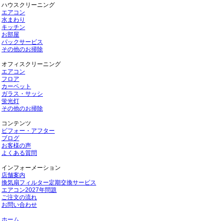
ハウスクリーニング
エアコン
水まわり
キッチン
お部屋
パックサービス
その他のお掃除
オフィスクリーニング
エアコン
フロア
カーペット
ガラス・サッシ
蛍光灯
その他のお掃除
コンテンツ
ビフォー・アフター
ブログ
お客様の声
よくある質問
インフォーメーション
店舗案内
換気扇フィルター定期交換サービス
エアコン2027年問題
ご注文の流れ
お問い合わせ
ホーム