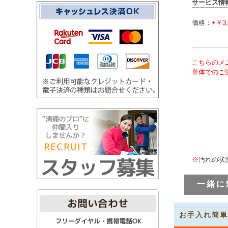
サービス情
価格：
+￥3
こちらのメ
単体でのご
※
汚れの状
一緒に
お手入れ簡単