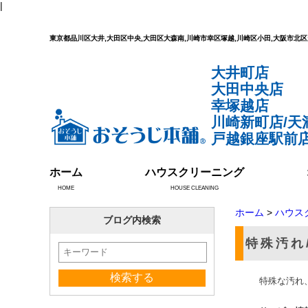
|
東京都品川区大井,大田区中央,大田区大森南,川崎市幸区塚越,川崎区小田,大阪市
大井町店
大田中央店
幸塚越店
川崎新町店/天
戸越銀座駅前店
ホーム
ハウスクリーニング
HOME
HOUSE CLEANING
ホーム
>
ハウス
ブログ内検索
特殊汚れ
特殊な汚れ