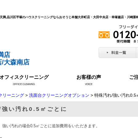
北区天満,品川区平塚のハウスクリーニングならおそうじ本舗大井町店・大田中央店・幸塚越店・川崎
満店
/大森南店
オフィスクリーニング
お客様の声
ご
OFFICE CLEANING
VOICE
クリーニング
>
洗面台クリーニングオプション
> 特殊汚れ/強い汚れ0.
/強い汚れ0.5㎡ごとに
、強い汚れの場合0.5㎡ごとに追加費用をいただきます。