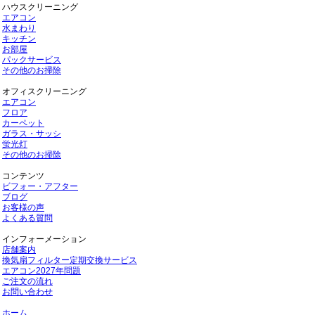
ハウスクリーニング
エアコン
水まわり
キッチン
お部屋
パックサービス
その他のお掃除
オフィスクリーニング
エアコン
フロア
カーペット
ガラス・サッシ
蛍光灯
その他のお掃除
コンテンツ
ビフォー・アフター
ブログ
お客様の声
よくある質問
インフォーメーション
店舗案内
換気扇フィルター定期交換サービス
エアコン2027年問題
ご注文の流れ
お問い合わせ
ホーム