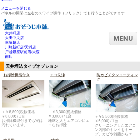
メニューを閉じる
パネルの開閉は左右のスワイプ操作（フリック）でも行うことができます
大井町店
大田中央店
幸塚越店
川崎新町店/天満店
戸越銀座駅前店/大森
南店
天井埋込タイプオプション
お掃除機能付き
エコ洗浄
防カビチタンコーティン
グ
＋￥8,800(税抜価格
＋￥3,300(税抜価格
￥8,000) / 1台
￥3,000) / 1台
＋￥5,500(税抜価格
お掃除機能付きでも実は
地球と人とエアコンにエ
￥5,000) / 1台
汚れています。
コなお掃除
クリーニングしたエアコ
ン内部のキレイをキー
プ。カビや雑菌からエ…