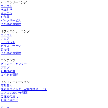
ハウスクリーニング
エアコン
水まわり
キッチン
お部屋
パックサービス
その他のお掃除
オフィスクリーニング
エアコン
フロア
カーペット
ガラス・サッシ
蛍光灯
その他のお掃除
コンテンツ
ビフォー・アフター
ブログ
お客様の声
よくある質問
インフォーメーション
店舗案内
換気扇フィルター定期交換サービス
エアコン2027年問題
ご注文の流れ
お問い合わせ
ホーム