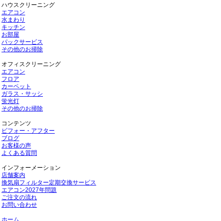
ハウスクリーニング
エアコン
水まわり
キッチン
お部屋
パックサービス
その他のお掃除
オフィスクリーニング
エアコン
フロア
カーペット
ガラス・サッシ
蛍光灯
その他のお掃除
コンテンツ
ビフォー・アフター
ブログ
お客様の声
よくある質問
インフォーメーション
店舗案内
換気扇フィルター定期交換サービス
エアコン2027年問題
ご注文の流れ
お問い合わせ
ホーム